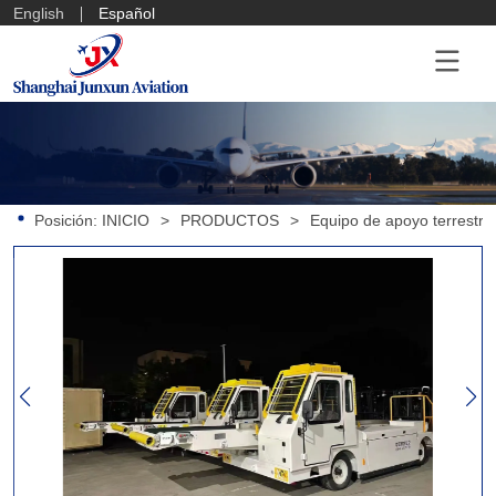
English
Español
Posición:
INICIO
>
PRODUCTOS
>
Equipo de apoyo terrestre