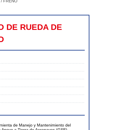
 / FRENO
O DE RUEDA DE 
O
ienta de Manejo y Mantenimiento del
e Apoyo a Tierra de Aeronaves (GSE)