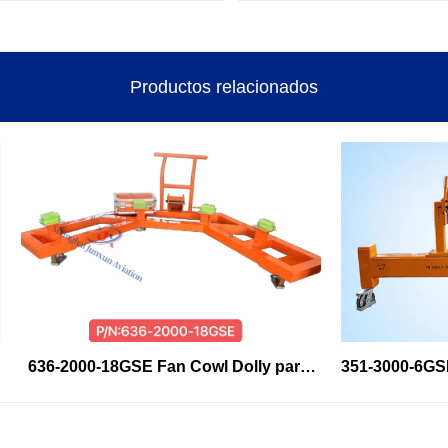
Productos relacionados
6-2000-18GSE Fan Cowl Dolly para 
351-3000-6GSE Herra
A320neo Fan Cowl Handling 
y Mantenimiento d
Transporte de almacenamiento
Empuje - Equipo de 