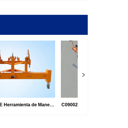
mienta de Manejo 
C09002 Barra de remolque Boeing 737
el Inversor de 
y 737 MAX | Aviación GSE
Apoyo a Tierra de 