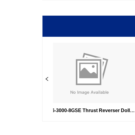
636-3000-8GSE Thrust Reverser Dolly 
63
para A320neo Thrust Reverser 
Transporte y mantenimiento