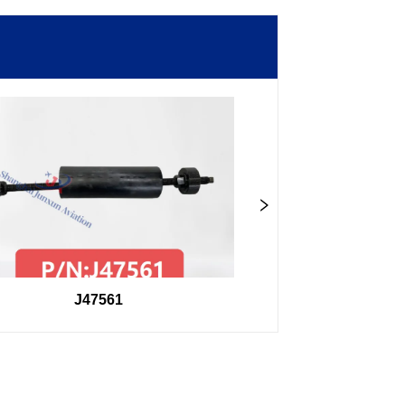
J47561
98F27407504000