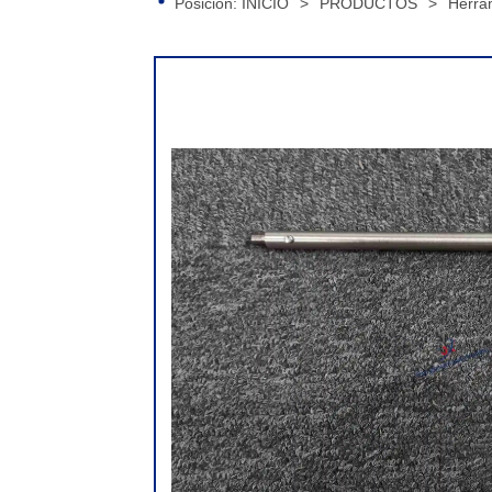
Posición:
INICIO
>
PRODUCTOS
>
Herra