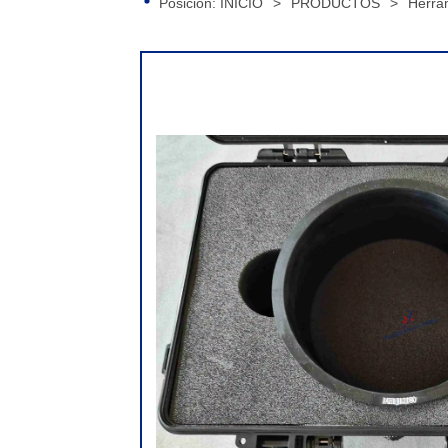
Posición:
INICIO
>
PRODUCTOS
>
Herra