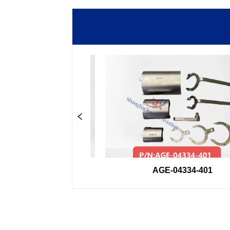
-33GSE
AGE-04334-401