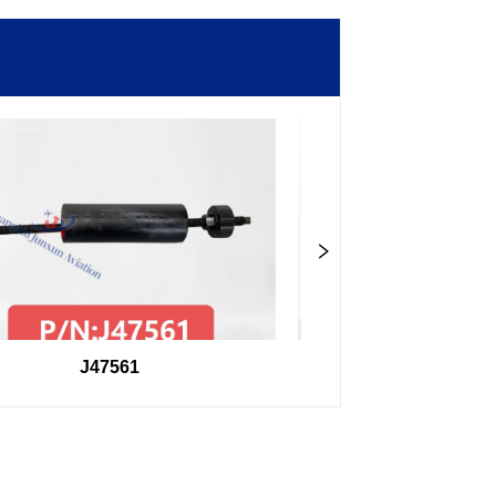
J47561
98F27407504000