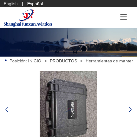
English
Español
Posición:
INICIO
>
PRODUCTOS
>
Herramientas de mantenim