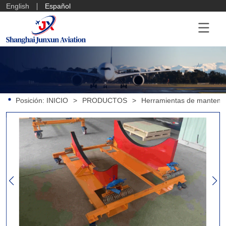
English
Español
Posición:
INICIO
>
PRODUCTOS
>
Herramientas de mantenim