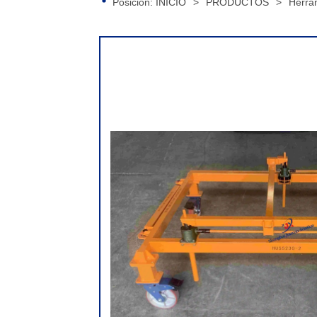
Posición:
INICIO
>
PRODUCTOS
>
Herra