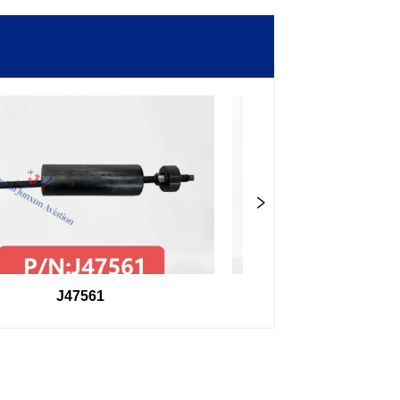
J47561
98F27407504000