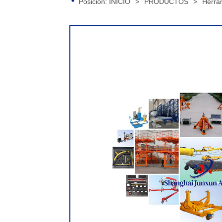
Posición:
INICIO
>
PRODUCTOS
>
Herra