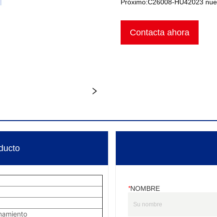
Próximo:
C26008-HU42023 nueva
Contacta ahora
ducto
*
NOMBRE