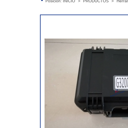
Posición:
INICIO
>
PRODUCTOS
>
Herra