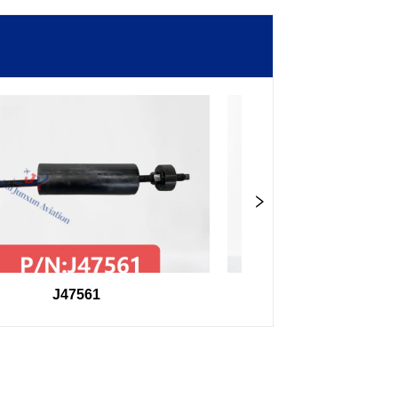
J47561
98F27407504000