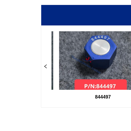
600
844497