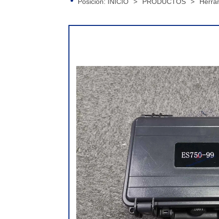
Posición:
INICIO
>
PRODUCTOS
>
Herra