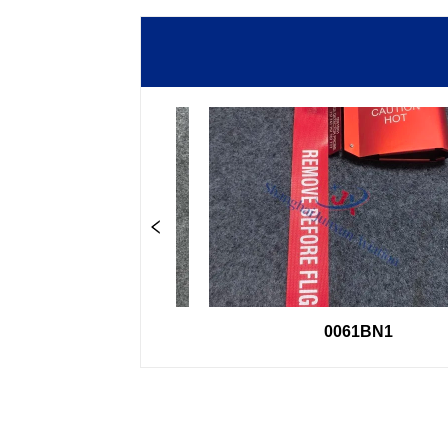
-16
0061BN1