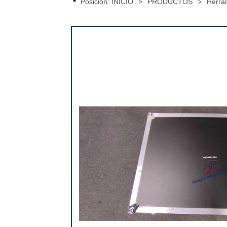
Posición:
INICIO
>
PRODUCTOS
>
Herra