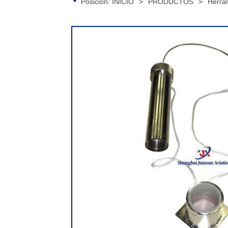
Posición:
INICIO
>
PRODUCTOS
>
Herra