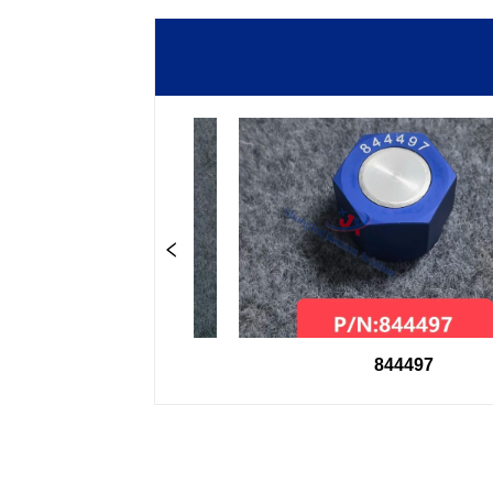
B98600
844497